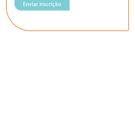
Enviar inscrição
Ainda não encontrou
uma vaga pra você?
Envie seu currículo agora para o nosso banco de
dados. Nossa equipe estará atenta caso surja uma
vaga para o seu perfil.