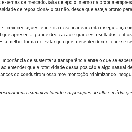
xternas de mercado, falta de apoio interno na própria empresa,
essidade de reposicioná-lo ou não, desde que esteja pronto pa
tas movimentações tendem a desencadear certa insegurança org
 que apresenta grande dedicação e grandes resultados, outros 
E, a melhor forma de evitar qualquer desentendimento nesse se
ça a importância de sustentar a transparência entre o que se e
de ao entender que a rotatividade dessa posição é algo natura
 chances de conduzirem essa movimentação minimizando insegur
.
 recrutamento executivo focado em posições de alta e média ge