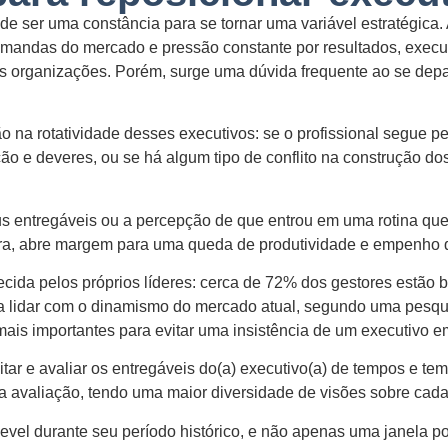
de ser uma constância para se tornar uma variável estratégica
as demandas do mercado e pressão constante por resultados, exe
as organizações. Porém, surge uma dúvida frequente ao se de
 na rotatividade desses executivos: se o profissional segue p
ão e deveres, ou se há algum tipo de conflito na construção do
us entregáveis ou a percepção de que entrou em uma rotina qu
reira, abre margem para uma queda de produtividade e empenho 
hecida pelos próprios líderes: cerca de 72% dos gestores estã
 lidar com o dinamismo do mercado atual, segundo uma pesquis
is importantes para evitar uma insistência de um executivo e
itar e avaliar os entregáveis do(a) executivo(a) de tempos e te
sa avaliação, tendo uma maior diversidade de visões sobre cada
Level durante seu período histórico, e não apenas uma janela p